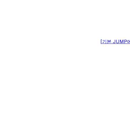
[기본 JUMP
화방]
[검색어가 입
표시되는 대화