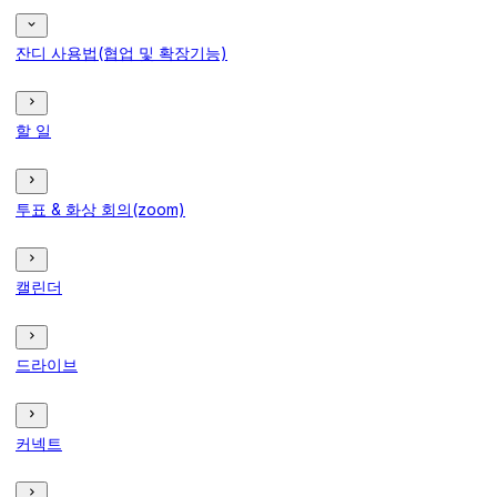
잔디 사용법(협업 및 확장기능)
할 일
투표 & 화상 회의(zoom)
캘린더
드라이브
커넥트