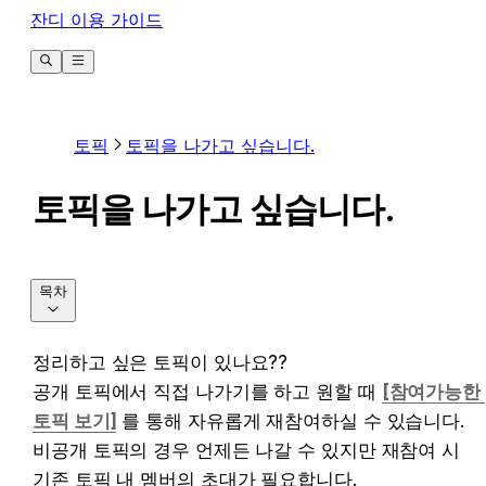
잔디 이용 가이드
토픽
토픽을 나가고 싶습니다.
토픽을 나가고 싶습니다.
목차
정리하고 싶은 토픽이 있나요??

공개 토픽에서 직접 나가기를 하고 원할 때 
[
참여가능한 
토픽 보기
]
 를 통해 자유롭게 재참여하실 수 있습니다.

비공개 토픽의 경우 언제든 나갈 수 있지만 재참여 시 
기존 토픽 내 멤버의 초대가 필요합니다.